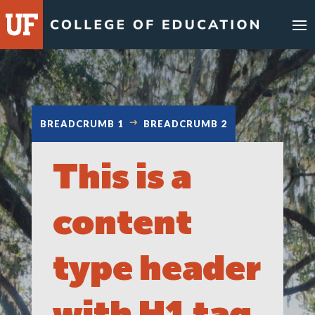
Skip
to
content
BREADCRUMB 1
BREADCRUMB 2
This is a
content
type header